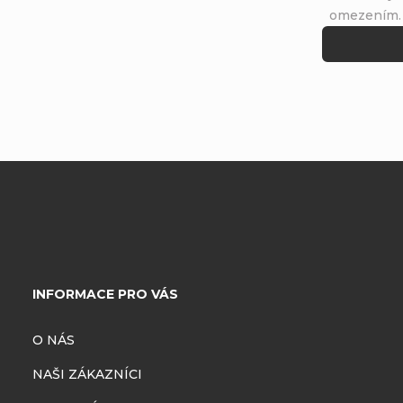
omezením
Z
á
INFORMACE PRO VÁS
p
O NÁS
a
NAŠI ZÁKAZNÍCI