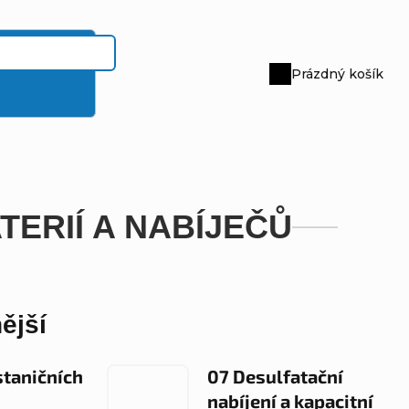
Prázdný košík
Nákupní
košík
TERIÍ A NABÍJEČŮ
ější
staničních
07 Desulfatační
nabíjení a kapacitní