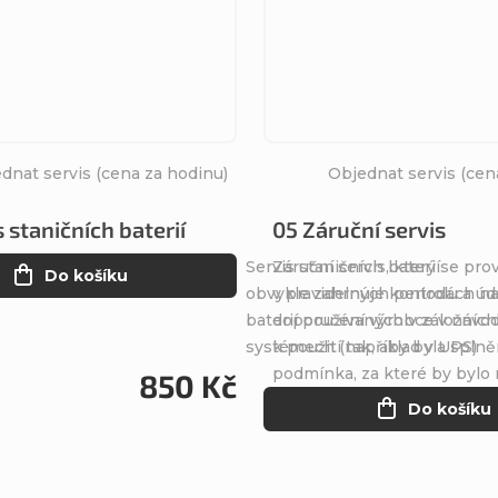
dnat servis (cena za hodinu)
Objednat servis (cen
 staničních baterií
05 Záruční servis
Servis staničních baterií
Záruční servis, který se pro
Do košíku
obvykle zahrnuje kontrolu a ú
v pravidelných periodách n
baterií používaných v záložních
doporučení výrobce v návo
systémech (například v UPS)
k použití tak, aby byla spln
podmínka, za které by bylo 
850 Kč
Do košíku