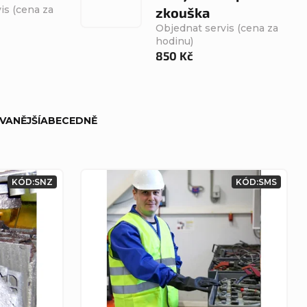
is (cena za
zkouška
Objednat servis (cena za
hodinu)
850 Kč
VANĚJŠÍ
ABECEDNĚ
KÓD:
SNZ
KÓD:
SMS