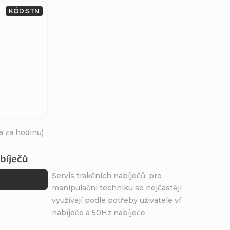
KÓD:
STN
a za hodinu)
abíječů
Servis trakčních nabíječů: pro
manipulační techniku se nejčastěji
využívají podle potřeby uživatele vf
nabíječe a 50Hz nabíječe.