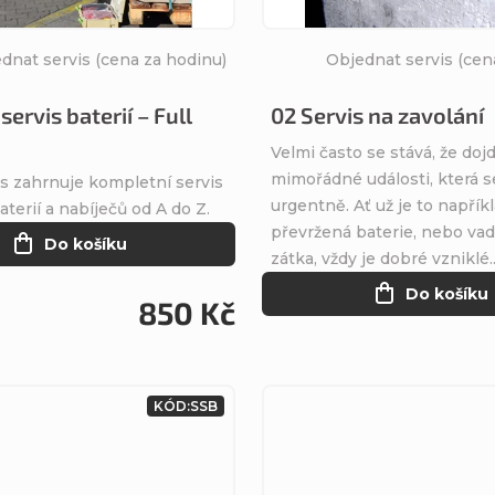
dnat servis (cena za hodinu)
Objednat servis (cen
servis baterií – Full
02 Servis na zavolání
Velmi často se stává, že doj
mimořádné události, která s
is zahrnuje kompletní servis
urgentně. Ať už je to napřík
aterií a nabíječů od A do Z.
převržená baterie, nebo v
Do košíku
zátka, vždy je dobré vzniklé..
Do košíku
850 Kč
KÓD:
SSB