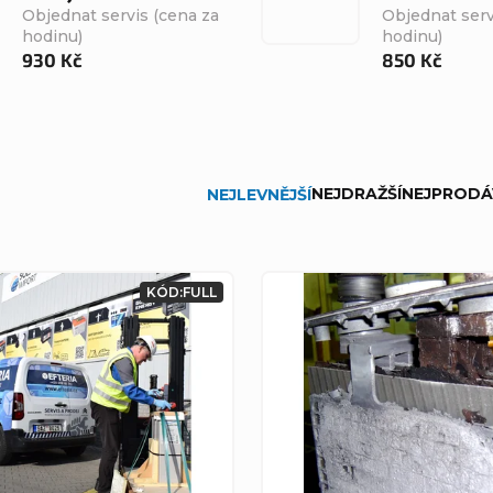
Objednat servis (cena za
Objednat serv
hodinu)
hodinu)
930 Kč
850 Kč
NEJDRAŽŠÍ
NEJPRODÁ
NEJLEVNĚJŠÍ
KÓD:
FULL