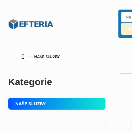
Přejít
na
obsah
Hl
NAŠE SLUŽBY
Domů
P
Přeskočit
Kategorie
o
kategorie
s
NAŠE SLUŽBY
t
r