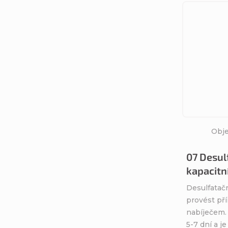
Obje
07 Desulf
kapacitn
Desulfatač
provést př
nabíječem. 
5-7 dní a j