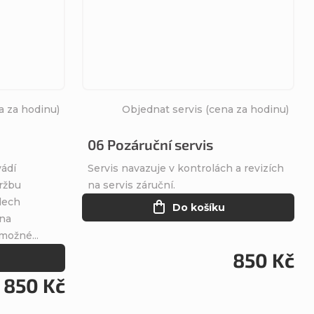
a za hodinu)
Objednat servis (cena za hodinu)
06 Pozáruční servis
vádí
Servis navazuje v kontrolách a revizích
držbu
a
na servis záruční.
dech
Do košíku
ěna
možné...
850 Kč
850 Kč