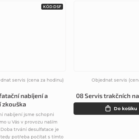
KÓD:
DSF
dnat servis (cena za hodinu)
Objednat servis (cen
atační nabíjení a
08 Servis trakčních n
í zkouška
Do košíku
ní nabíjení jsme schopni
ímo u Vás v provozu naším
Doba trvání desulfatace je
e tedy potřeba počítat s tímto