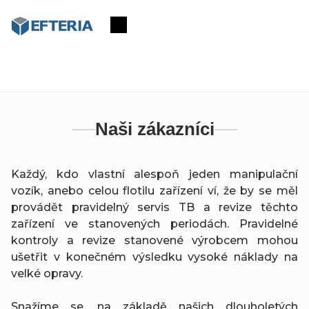
Přejít
na
Nákupní
obsah
košík
Naši zákazníci
Každý, kdo vlastní alespoň jeden manipulační
vozík, anebo celou flotilu zařízení ví, že by se měl
provádět pravidelný servis TB a revize těchto
zařízení ve stanovených periodách. Pravidelné
kontroly a revize stanovené výrobcem mohou
ušetřit v konečném výsledku vysoké náklady na
velké opravy.
Snažíme se, na základě našich dlouholetých