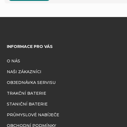
Z
á
INFORMACE PRO VÁS
p
a
O NÁS
t
NAŠI ZÁKAZNÍCI
í
OBJEDNÁVKA SERVISU
TRAKČNÍ BATERIE
STANIČNÍ BATERIE
PRŮMYSLOVÉ NABÍJEČE
OBCHODNÍ PODMÍNKY