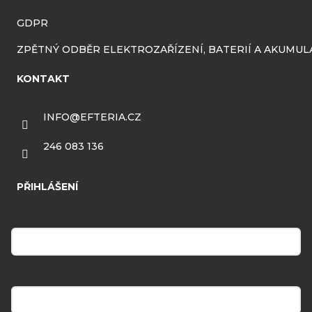
GDPR
ZPĚTNÝ ODBĚR ELEKTROZAŘÍZENÍ, BATERIÍ A AKUMU
KONTAKT
INFO
@
EFTERIA.CZ
246 083 136
PŘIHLÁŠENÍ
E-mail
Heslo